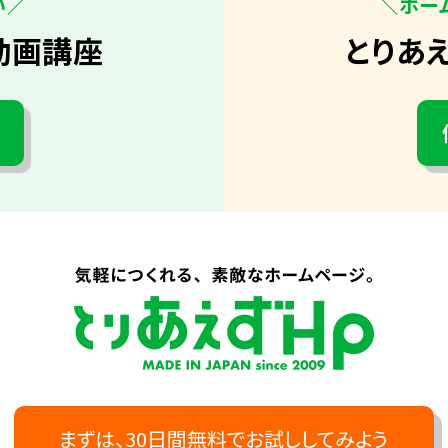
い／
＼ホー
動画講座
とりあ
まずは、30日間無料でお試ししてみよう