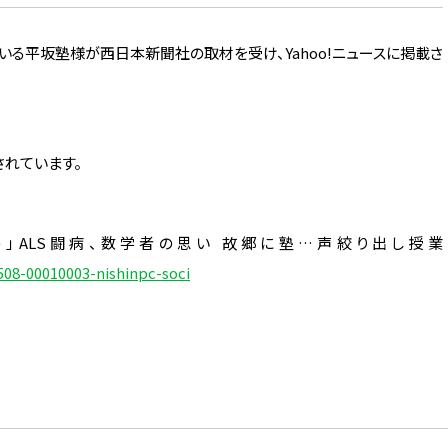
いる平坂塾様が西日本新聞社の取材を受け、Yahoo!ニュースに掲載さ
されています。
ため」ALS闘病、数学者の思い 故郷に塾…声絞り出し授業
508-00010003-nishinpc-soci