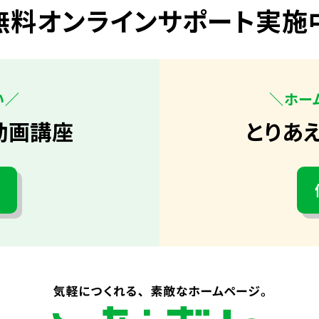
無料オンラインサポート実施
い／
＼ホー
動画講座
とりあ