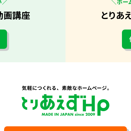
い／
＼ホー
動画講座
とりあ