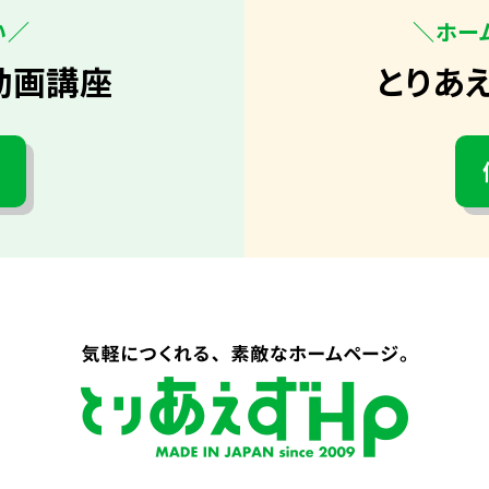
い／
＼ホー
動画講座
とりあ