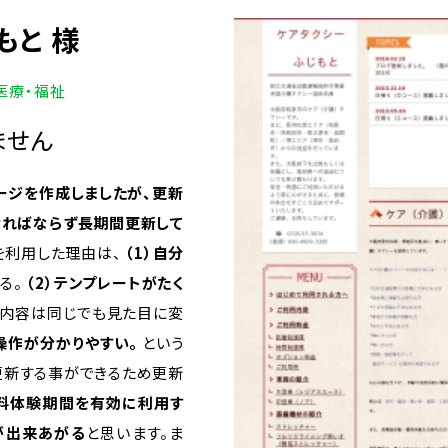
もと 様
 医療・福祉
ません
ージを作成しましたが、更新
ければならず長期間更新して
を利用した理由は、
（1）自分
る。
（2）テンプレートがたく
、内容は同じでも見た目に変
操作が分かりやすい。
という
更新する事ができるため更新
無料体験期間を有効に利用す
が出来あがる
と思います。ま