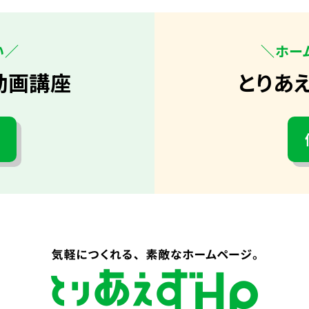
い／
＼ホー
動画講座
とりあ