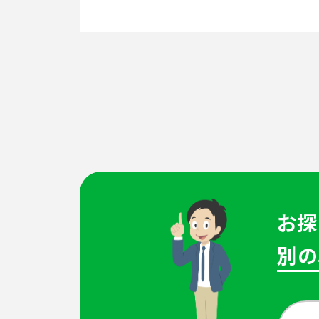
お探
別の