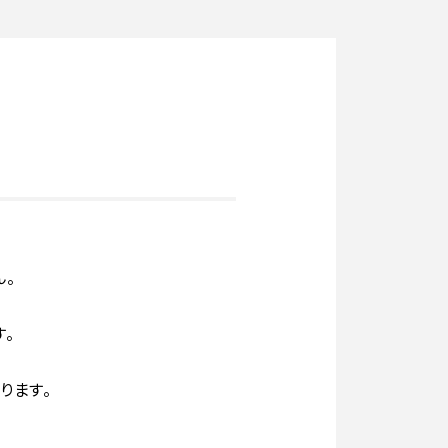
ん。
。
ります。