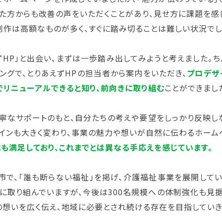
た方からも改善の声をいただくことがあり、見せ方に課題を感
制作は高額なものが多く、すぐに踏み切ることは難しい状況でし
ずHP」と出会い、まずは一歩踏み出してみようと考えました。
ングで、とりあえずHPの担当者から案内をいただき、
プロデザ
でリニューアルできると知り、前向きに取り組む
ことができまし
丁寧なサポートのもと、自分たちの考えや要望をしっかり反映し
ザインも大きく変わり、事業の魅力や想いが自然に伝わるホーム
も満足しており、これまでとは異なる手応えを感じています。
で、「誰も断らない福祉」を掲げ、介護福祉事業を展開してい
に取り組んでいますが、今後は300名規模への体制強化も見
の想いを広く伝え、地域に必要とされ続ける存在を目指していき