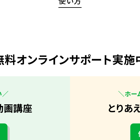
使い方
無料オンラインサポート実施
い／
＼ホー
動画講座
とりあ