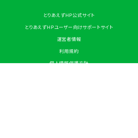
とりあえずHP公式サイト
とりあえずHPユーザー向けサポートサイト
運営者情報
1日100円台で利用できる！本格ホームページ作成ソフト
利用規約
無料お試し・導入相談
個人情報保護方針
特定商取引表記
copyright © smallweb,inc. all rights reserved.