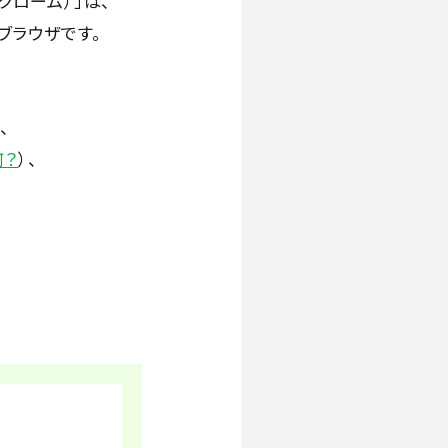
クローム）」は、
ブラウザです。
、
何？
）、